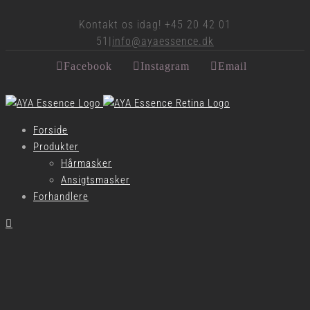
Kontakt os idag! +45 20 42 01
51
|
info@ayaessence.dk
Facebook
Instagram
Email
Forside
Produkter
Hårmasker
Ansigtsmasker
Forhandlere