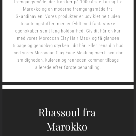
fremgangsmåde, der trækker på 1000 års erfaring fra
Marokko og en moderne fremgangsmåde fra
Skandinavien. Vores produkter er udviklet helt uden
tilsætningstoffer, men er fyldt med fantastiske
egenskaber samt lang holdbarhed. Giv dit hår en kur
med vores Moroccan Clay Hair Mask og få glansen
tilbage
og genopbyg styrken i dit hår. Eller rens din hud
med vores Moroccan Clay Face Mask og mærk hvordan
smidigheden, kuløren og renheden kommer tilbage
allerede efter første behandling.
Rhassoul fra
Marokko