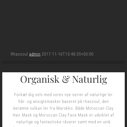
Rhassoul
admin
2017-11-16T13:48:35+00:00
Organisk & Naturlig
Forkæl dig selv med vores nye serier af naturlige ler
hår- og ansigtsmasker baseret på rhassoul, den
berømte vulkan ler fra Marokko. Både Moroccan Clay
Hair Mask og Moroccan Clay Face Mask er udviklet af
naturlige og fantastiske råvarer samt med en unik