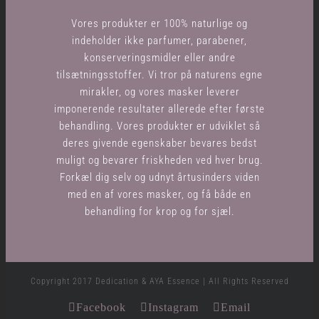
Vores produkter er 100% naturlige og
indeholder ikke parfumer, parabener,
konserveringsmidler eller andre
tilsætningsstoffer. Vi tror på naturens egne
mirakler, og vores masker leverer
imponerende resultater allerede efter første
behandling. Vores produkter er udviklet så
deres givende egenskaber bevares bedst
muligt og bevarer friskheden ved hver brug.
Forkæl dig selv og udnyt årtusinders viden
med en af vores masker, og få både en
behandling for krop og for sjæl.
Copyright 2017 Dedication & AYA Essence | All Rights Reserved
Facebook
Instagram
Email